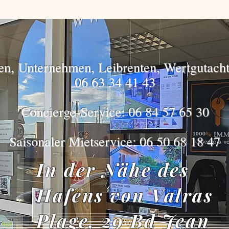
gen, Unternehmen, Leibrenten, Wertgutacht
06 63 34 41 43
Concierge-Service: 06 84 57 65 30
Saisonaler Mietservice: 06 50 68 18 47
In der Nähe des
Hafens von Valras
Plage, 29 Bd Jean