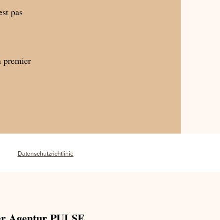
est pas
 premier
Datenschutzrichtlinie
er Agentur PULSE