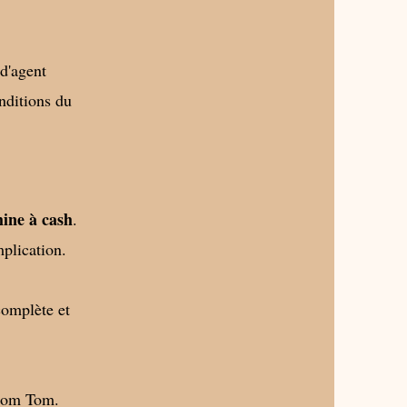
d'agent
nditions du
ine à cash
.
implication.
omplète et
s Dom Tom.