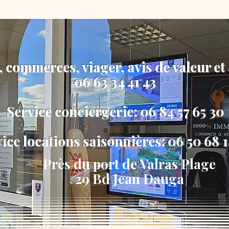
, commerces, viager, avis de valeur et
06 63 34 41 43
Service conciergerie: 06 84 57 65 30
ice locations saisonnières: 06 50 68 
Près du port de Valras Plage
29 Bd Jean Dauga