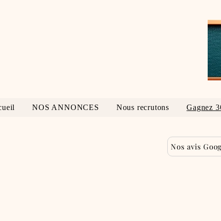
ueil
NOS ANNONCES
Nous recrutons
Gagnez 3
Nos avis Goog