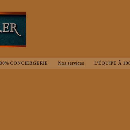
000% CONCIERGERIE
Nos services
L'ÉQUIPE À 10