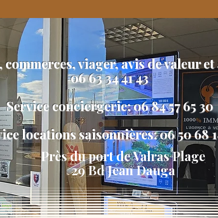
, commerces, viager, avis de valeur et
06 63 34 41 43
Service conciergerie: 06 84 57 65 30
ice locations saisonnières: 06 50 68 
Près du port de Valras Plage
29 Bd Jean Dauga