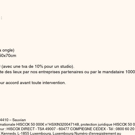
 :
à ongle)
e 50x70cm
C
(avec une tva de 10% pour un studio).
isite des lieux par nos entreprises partenaires ou par le mandataire 100
r accord avant toute intervention.
 34410 – Sauvian
ternationale HISCOX 50 000€ n°HSXIN320047148, protection juridique HISCOX 50 
ur : HISCOX DIRECT - TSA 49007 - 60477 COMPIEGNE CEDEX - Tél : 0800 60 20 
n F. Kennedy, L-1855 Luxembourg, Luxembourg Numéro d'enregistrement au